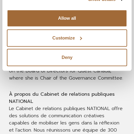
Karen is both public engagement and crisis
Allow all
management certified, leveraging her International
Association of Public Participation (IAP2) and
Incident Command System (ICS) certifications to
Customize
provide crisis communications counsel to
organizations. Karen is past Board Chair of the
Maritimes Energy Association and was a Board
Deny
Director with Net Zero Atlantic. Karen is currently
on the Board of Directors for Quest Canada,
where she is Chair of the Governance Committee.
À propos du Cabinet de relations publiques
NATIONAL
​​​​​​​Le Cabinet de relations publiques NATIONAL offre
des solutions de communication créatives
capables de mobiliser les gens dans la réflexion
et l’action. Nous réunissons une équipe de 300